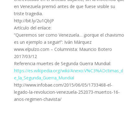
en Venezuela premió antes de que fuese visible su
triste tragedia.
http://bit.ly/2u1QbJP
Artículo del enlace:
“Queremos ser como Venezuela… ¡porque el chavismo
es un ejemplo a seguir!”: Iván Márquez
www.elpulzo.com – Columnista: Mauricio Botero
2017/03/12
Referencia muertes de Segunda Guerra Mundial:
https://es.wikipedia.org/wiki/Anexo:V%C3%ADctimas_d
e_la_Segunda_Guerra_Mundial
http://www.infobae.com/2015/06/05/1733468-el-
legado-la-revolucion-venezuela-252073-muertos-16-
anos-regimen-chavista/